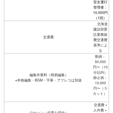
安全運行
管理者：
10,000円
（1回）
北海道
建設部委
託業務旅
交通費
費交通費
基準によ
る
動画：
50,000
円〜（10
分以内）
編集作業料（簡易編集）
静止画：
※本格編集・BGM・字幕・アフレコは別途
10,000
円〜（５
カット）
交通費＋
人件費＋
ロケハン（必要な場合）